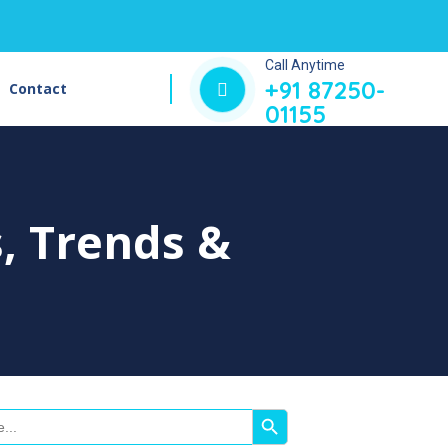
Call Anytime
+91 87250-
Contact
01155
s, Trends &
Search Button