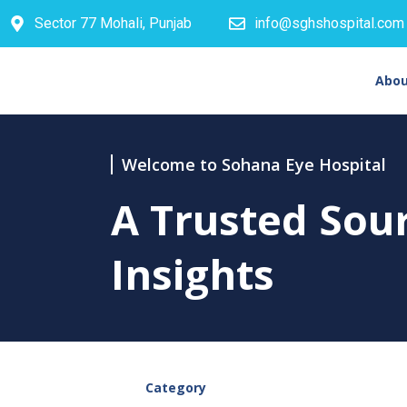
Sector 77 Mohali, Punjab
info@sghshospital.com
Abou
Welcome to Sohana Eye Hospital
A Trusted Sou
Insights
Category