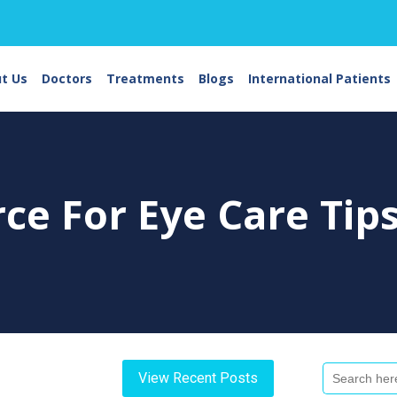
t Us
Doctors
Treatments
Blogs
International Patients
rce For
Eye Care Tip
Search
View Recent Posts
For: