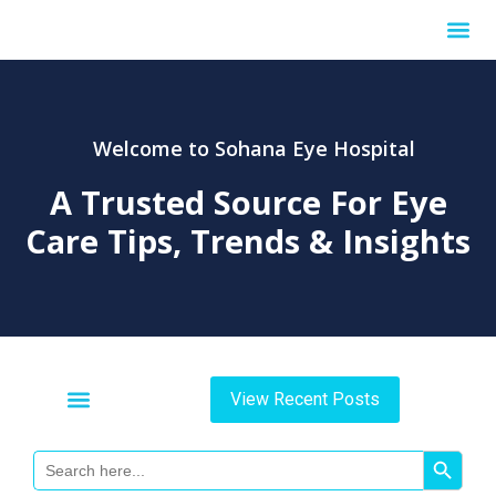
Internationa
Welcome to Sohana Eye Hospital
A Trusted Source For
Eye
Care Tips, Trends & Insights
View Recent Posts
Search Button
Search
For: