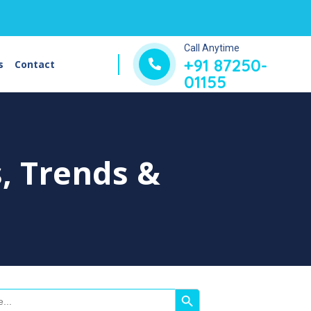
Call Anytime
+91 87250-
s
Contact
01155
s, Trends &
Search Button