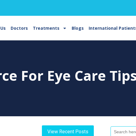
 Us
Doctors
Treatments
Blogs
International Patient
rce For
Eye Care Tip
Search
View Recent Posts
For: