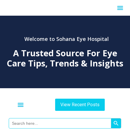
Internationa
Welcome to Sohana Eye Hospital
A Trusted Source For
Eye
Care Tips, Trends & Insights
View Recent Posts
Search Button
Search
For: