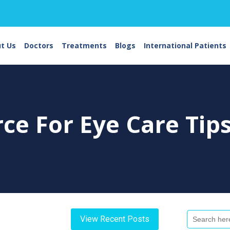
t Us
Doctors
Treatments
Blogs
International Patients
rce For
Eye Care Tip
Search
View Recent Posts
For: