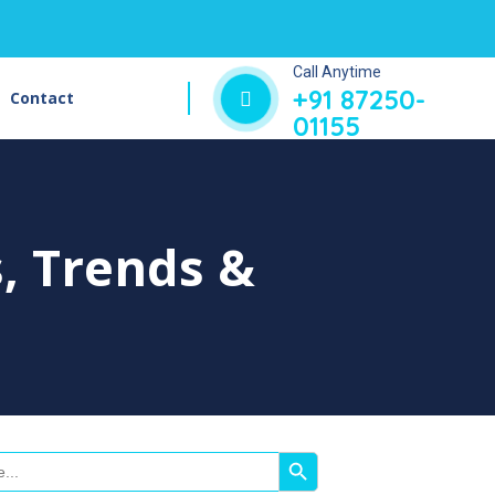
Call Anytime
+91 87250-
Contact
01155
s, Trends &
Search Button