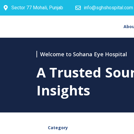
Sector 77 Mohali, Punjab
info@sghshospital.com
Abou
Welcome to Sohana Eye Hospital
A Trusted Sou
Insights
Category