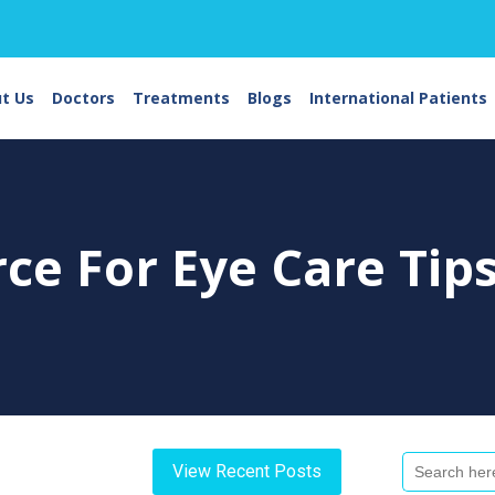
t Us
Doctors
Treatments
Blogs
International Patients
rce For
Eye Care Tip
Search
View Recent Posts
For: