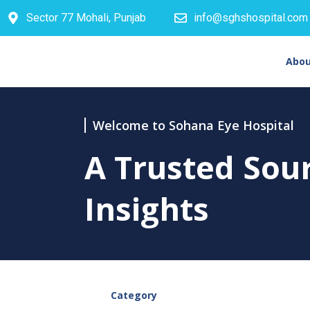
Sector 77 Mohali, Punjab
info@sghshospital.com
Abou
Welcome to Sohana Eye Hospital
A Trusted Sou
Insights
Category