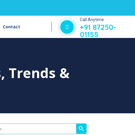
Call Anytime
+91 87250-
Contact
01155
s, Trends &
Search Button