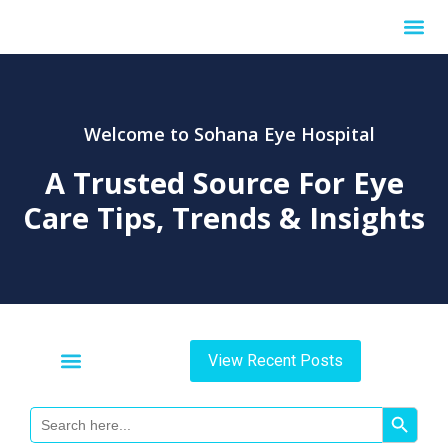
Internationa
Welcome to Sohana Eye Hospital
A Trusted Source For
Eye
Care Tips, Trends & Insights
View Recent Posts
Search Button
Search
For: